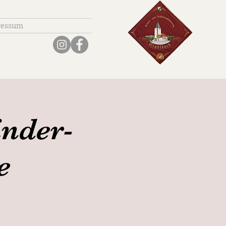
ressum
inder-
e